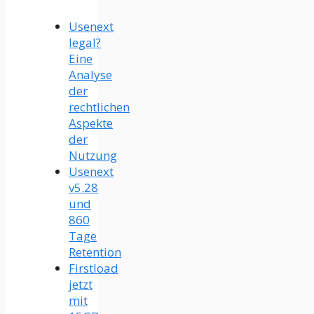
Usenext
legal?
Eine
Analyse
der
rechtlichen
Aspekte
der
Nutzung
Usenext
v5.28
und
860
Tage
Retention
Firstload
jetzt
mit